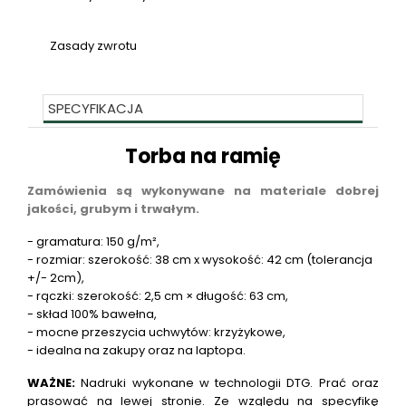
Zasady zwrotu
SPECYFIKACJA
Torba na ramię
Zamówienia są wykonywane na materiale dobrej
jakości, grubym i trwałym.
- gramatura: 150 g/m²,
- rozmiar: szerokość: 38 cm x wysokość: 42 cm (tolerancja
+/- 2cm),
- rączki: szerokość: 2,5 cm × długość: 63 cm,
- skład 100% bawełna,
- mocne przeszycia uchwytów: krzyżykowe,
- idealna na zakupy oraz na laptopa.
WAŻNE:
Nadruki wykonane w technologii DTG. Prać oraz
prasować na lewej stronie. Ze względu na specyfikę