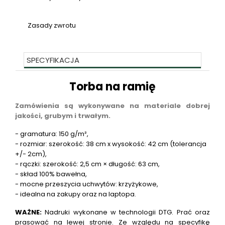
Zasady zwrotu
SPECYFIKACJA
Torba na ramię
Zamówienia są wykonywane na materiale dobrej
jakości, grubym i trwałym.
- gramatura: 150 g/m²,
- rozmiar: szerokość: 38 cm x wysokość: 42 cm (tolerancja
+/- 2cm),
- rączki: szerokość: 2,5 cm × długość: 63 cm,
- skład 100% bawełna,
- mocne przeszycia uchwytów: krzyżykowe,
- idealna na zakupy oraz na laptopa.
WAŻNE:
Nadruki wykonane w technologii DTG. Prać oraz
prasować na lewej stronie. Ze względu na specyfikę