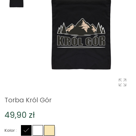
Torba Król Gór
49,90 zł
Kolor :
Czarny
Biały
Beżowy