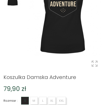
Koszulka Damska Adventure
79,90 zł
Rozmiar :
S
M
L
XL
XXL