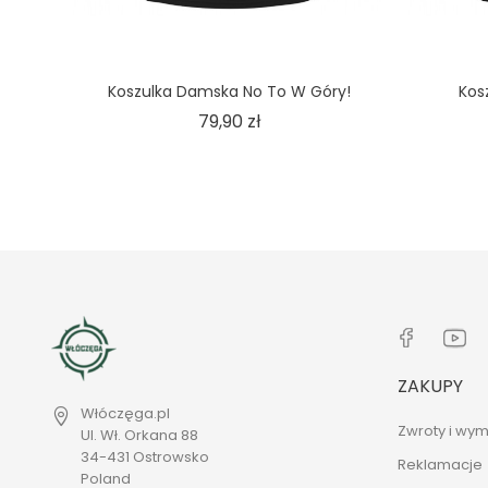
Koszulka Damska No To W Góry!
Kos
Cena
79,90 zł
ZAKUPY
Włóczęga.pl
Zwroty i wym
Ul. Wł. Orkana 88
34-431 Ostrowsko
Reklamacje
Poland