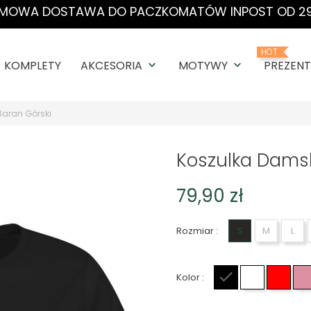
MOWA DOSTAWA DO PACZKOMATÓW INPOST OD 29
HOT
KOMPLETY
AKCESORIA
MOTYWY
PREZENT
keyboard_arrow_down
keyboard_arrow_down
aran Górski
Koszulka Damsk
79,90 zł
Rozmiar :
S
M
L
Kolor :
Czarny
Biały
Czer