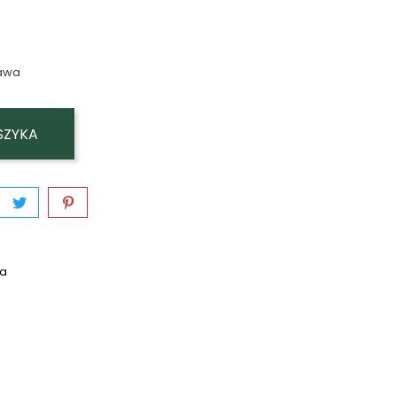
awa
SZYKA
wa