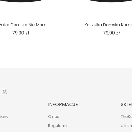
zulka Damska Nie Mam...
Koszulka Damska Kom
Cena
Cena
79,90 zł
79,90 zł
INFORMACJE
SKLE
iany
O nas
TheKo
Regulamin
Ulicz