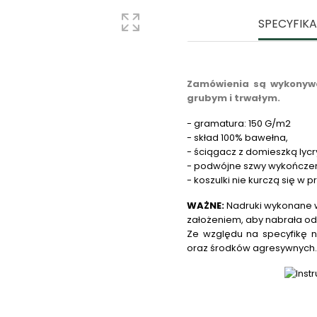
SPECYFIK
Zamówienia są wykonywa
grubym i trwałym.
- gramatura: 150 G/m2
- skład 100% bawełna,
- ściągacz z domieszką lycr
- podwójne szwy wykończe
- koszulki nie kurczą się w p
WAŻNE:
Nadruki wykonane w
założeniem, aby nabrała od
Ze względu na specyfikę n
oraz środków agresywnych