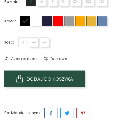
Rozmiar :
S
M
L
XL
XXL
3XL
4XL
Kolor :
Czarny
Biały
Granatowy
Czerwony
Szary
Pomarańczowy
Żółty
Jasno niebie
Ilość:
Czas realizacji
Dostawa
DODAJ DO KOSZYKA
Podziel się z innymi: