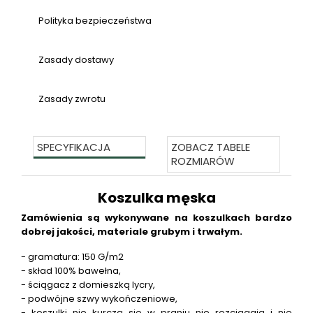
Polityka bezpieczeństwa
Zasady dostawy
Zasady zwrotu
SPECYFIKACJA
ZOBACZ TABELE
ROZMIARÓW
Koszulka męska
Zamówienia są wykonywane na koszulkach bardzo
dobrej jakości, materiale grubym i trwałym.
- gramatura: 150 G/m2
- skład 100% bawełna,
- ściągacz z domieszką lycry,
- podwójne szwy wykończeniowe,
- koszulki nie kurczą się w praniu nie rozciągają i nie