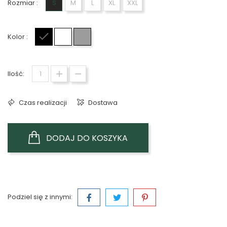
Rozmiar :
S
M
L
XL
XXL
Kolor :
Czarny
Biały
Szary
Ilość:
Czas realizacji
Dostawa
DODAJ DO KOSZYKA
Podziel się z innymi: