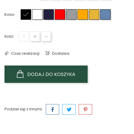
Kolor :
Czarny
Biały
Granatowy
Czerwony
Szary
Pomarańczowy
Żółty
Jasno niebie
Ilość:
Czas realizacji
Dostawa
DODAJ DO KOSZYKA
Podziel się z innymi: