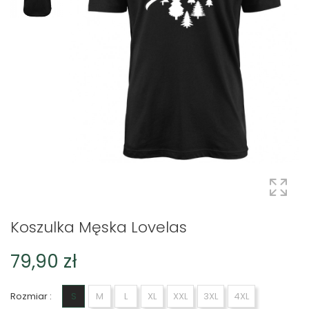
Koszulka Męska Lovelas
79,90 zł
Rozmiar :
S
M
L
XL
XXL
3XL
4XL