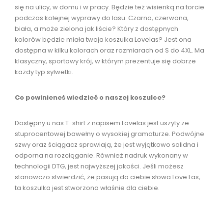
się na ulicy, w domu i w pracy. Będzie też wisienką na torcie
podczas kolejnej wyprawy do lasu. Czarna, czerwona,
biała, a może zielona jak liście? Który z dostępnych
kolorów będzie miała twoja koszulka Lovelas? Jest ona
dostępna w kilku kolorach oraz rozmiarach od S do 4XL. Ma
klasyczny, sportowy krój, w którym prezentuje się dobrze
każdy typ sylwetki.
Co powinieneś wiedzieć o naszej koszulce?
Dostępny u nas T-shirt z napisem Lovelas jest uszyty ze
stuprocentowej bawełny o wysokiej gramaturze. Podwójne
szwy oraz ściągacz sprawiają, że jest wyjątkowo solidna i
odporna na rozciąganie. Również nadruk wykonany w
technologii DTG, jest najwyższej jakości. Jeśli możesz
stanowczo stwierdzić, że pasują do ciebie słowa Love Las,
ta koszulka jest stworzona właśnie dla ciebie.